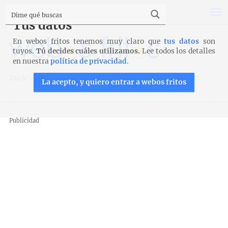
Tus datos
En webos fritos tenemos muy claro que
tus datos
son
tuyos.
Tú decides cuáles utilizamos.
Lee todos los detalles
en nuestra
política de privacidad
.
Inicio
>
Recetas
>
Mug Cakes
>
Mug cake de manzana
La acepto, y quiero entrar a webos fritos
Publicidad