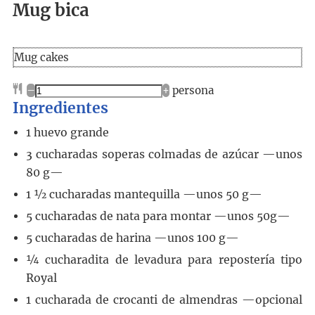
Mug bica
Mug cakes
–
+
persona
Ingredientes
1
huevo grande
3
cucharadas
soperas colmadas de azúcar
—unos
80 g—
1 ½
cucharadas
mantequilla
—unos 50 g—
5
cucharadas
de nata para montar
—unos 50g—
5
cucharadas
de harina
—unos 100 g—
¼
cucharadita
de levadura para repostería tipo
Royal
1
cucharada
de crocanti de almendras
—opcional