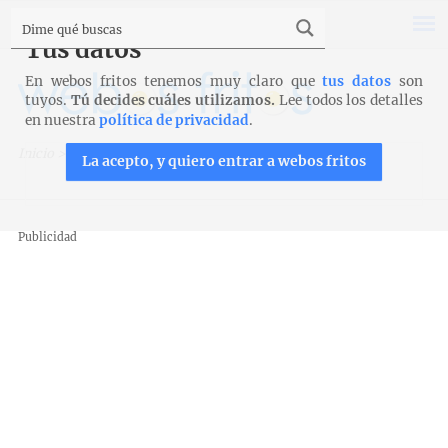
Tus datos
En webos fritos tenemos muy claro que
tus datos
son
tuyos.
Tú decides cuáles utilizamos.
Lee todos los detalles
en nuestra
política de privacidad
.
Inicio
>
Recetas
>
Mug Cakes
>
Mug bica
La acepto, y quiero entrar a webos fritos
Publicidad