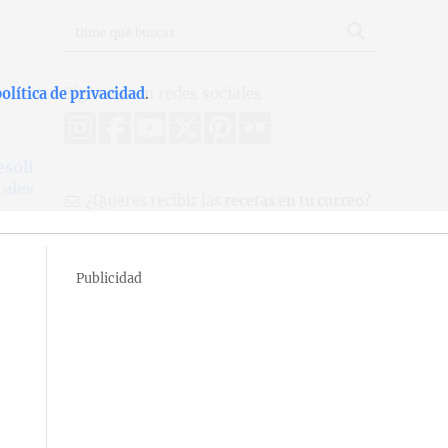
Síguenos en redes sociales
olítica de privacidad
.
esolí
tales
¿Quieres recibir las
recetas en tu correo?
Publicidad