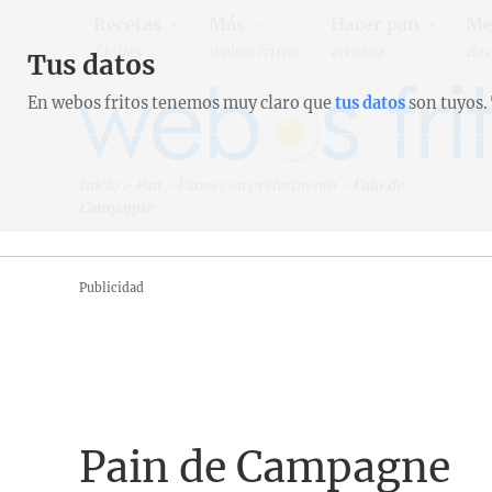
Recetas
Más
Hacer pan
Me
fáciles
webos fritos
en casa
de 
Tus datos
En webos fritos tenemos muy claro que
tus datos
son tuyos.
Inicio
>
Pan
>
Panes con prefermento
>
Pain de
Campagne
Publicidad
Pain de Campagne