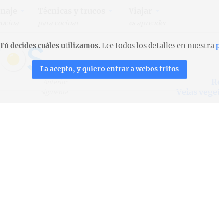
naje
Técnicas y trucos
Viajar
cocina
para cocinar
es aprender
Tú decides cuáles utilizamos.
Lee todos los detalles en nuestra
p
La acepto, y quiero entrar a webos fritos
R
Anterior
Velas vege
Siguiente