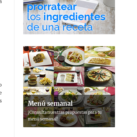
a
o
e
s
Menú semanal
¡Consulta nuestras propuestas para tu
menú semanal!