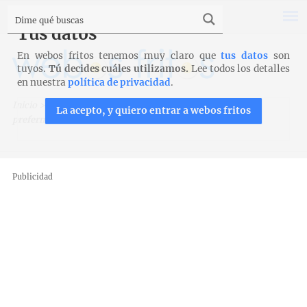
Tus datos
En webos fritos tenemos muy claro que
tus datos
son
tuyos.
Tú decides cuáles utilizamos.
Lee todos los detalles
en nuestra
política de privacidad
.
Inicio
>
Pan
>
Panes con prefermento
>
Pan rústico con
La acepto, y quiero entrar a webos fritos
prefermento
Publicidad