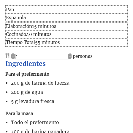
Pan
Española
Elaboración
minutos
Elaboración
15
minutos
Cocinado
minutos
Cocinado
40
minutos
Tiempo
minutos
Tiempo Total
55
minutos
total
–
+
personas
Ingredientes
Para el prefermento
200
g
de harina de fuerza
200
g
de agua
5
g
levadura fresca
Para la masa
Todo el prefermento
300
g
de harina panadera