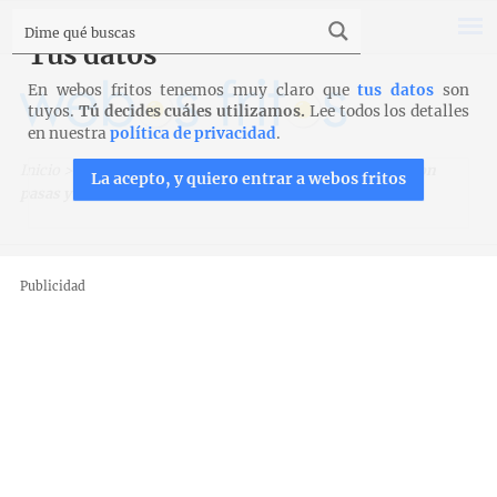
Tus datos
En webos fritos tenemos muy claro que
tus datos
son
tuyos.
Tú decides cuáles utilizamos.
Lee todos los detalles
en nuestra
política de privacidad
.
Inicio
>
Pan
>
Panes integrales
>
Pan de espelta integral con
La acepto, y quiero entrar a webos fritos
pasas y nueces
Publicidad