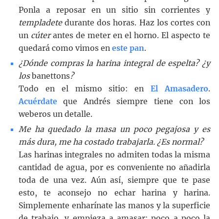
Ponla a reposar en un sitio sin corrientes y
templadete
durante dos horas. Haz los cortes con
un
cúter
antes de meter en el horno. El aspecto te
quedará como vimos en
este pan
.
¿Dónde compras la harina integral de espelta? ¿y
los
banettons
?
Todo en el mismo sitio: en
El Amasadero
.
Acuérdate
que Andrés siempre tiene con los
weberos un detalle.
Me ha quedado la masa un poco pegajosa y es
más dura, me ha costado trabajarla. ¿Es normal?
Las harinas integrales no admiten todas la misma
cantidad de agua, por es conveniente no añadirla
toda de una vez. Aún así, siempre que te pase
esto, te aconsejo no echar harina y harina.
Simplemente enharínate las manos y la superficie
de trabajo, y empieza a amasar: poco a poco la