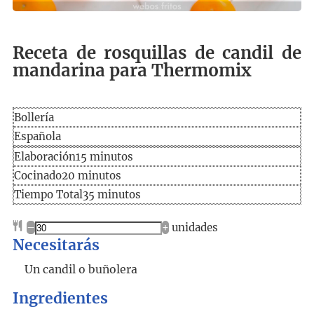
Receta de rosquillas de candil de
mandarina para Thermomix
Bollería
Española
Elaboración
minutos
Elaboración
15
minutos
Cocinado
minutos
Cocinado
20
minutos
Tiempo
minutos
Tiempo Total
35
minutos
total
–
+
unidades
Necesitarás
Un candil o buñolera
Ingredientes