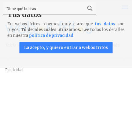
Tus datos
En webos fritos tenemos muy claro que
tus datos
son
tuyos.
Tú decides cuáles utilizamos.
Lee todos los detalles
en nuestra
política de privacidad
.
Inicio
>
Recetas
>
Carnes y aves
>
Solomillo de cerdo con piña
La acepto, y quiero entrar a webos fritos
Publicidad