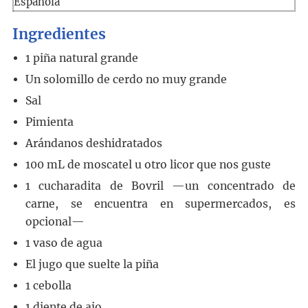
Española
Ingredientes
1
piña natural grande
Un solomillo de cerdo
no muy grande
Sal
Pimienta
Arándanos deshidratados
100
mL
de moscatel u otro licor que nos guste
1
cucharadita
de Bovril
—un concentrado de
carne, se encuentra en supermercados, es
opcional—
1
vaso
de agua
El jugo que suelte la piña
1
cebolla
1
diente de ajo