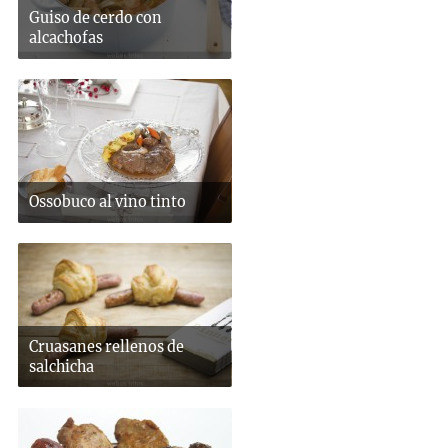
Guiso de cerdo con
alcachofas
Ossobuco al vino tinto
Cruasanes rellenos de
salchicha