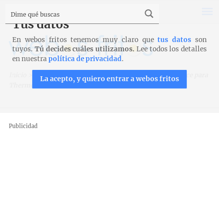
Tus datos
En webos fritos tenemos muy claro que
tus datos
son
tuyos.
Tú decides cuáles utilizamos.
Lee todos los detalles
en nuestra
política de privacidad
.
Inicio
>
Recetas
>
Postres y tartas
>
Tarta de queso Florence para
La acepto, y quiero entrar a webos fritos
Thermomix
Publicidad