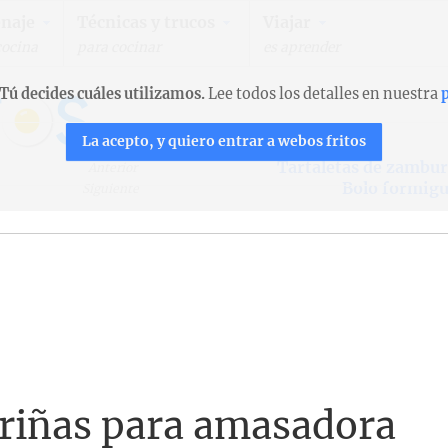
naje
Técnicas y trucos
Viajar
cocina
para cocinar
es aprender
Tú decides cuáles utilizamos.
Lee todos los detalles en nuestra
p
La acepto, y quiero entrar a webos fritos
Tartaletas de zambur
Anterior
Bolo formigu
Siguiente
uriñas para amasadora