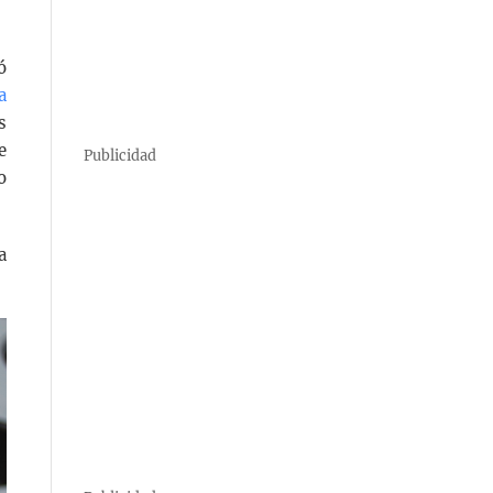
ó
a
s
e
Publicidad
o
a