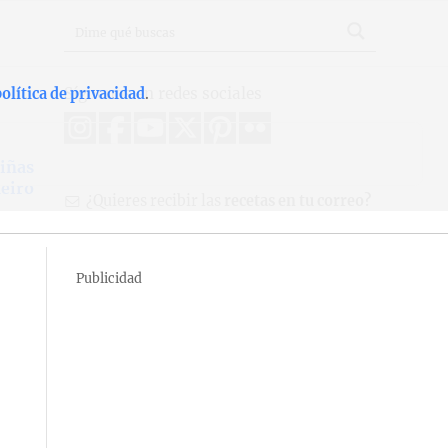
Síguenos en redes sociales
olítica de privacidad
.
iñas
eiro
¿Quieres recibir las
recetas en tu correo?
Publicidad