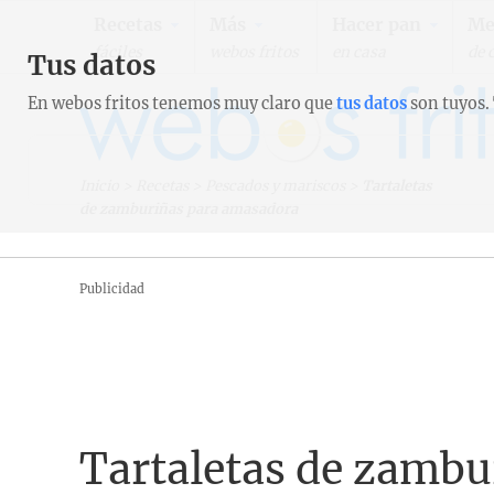
Recetas
Más
Hacer pan
Me
fáciles
webos fritos
en casa
de 
Tus datos
En webos fritos tenemos muy claro que
tus datos
son tuyos.
Inicio
>
Recetas
>
Pescados y mariscos
>
Tartaletas
de zamburiñas para amasadora
Publicidad
Tartaletas de zamb