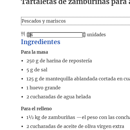
Tartaletas de zamburiñas para
Pescados y mariscos
–
+
unidades
Ingredientes
Para la masa
250
g
de harina de repostería
5
g
de sal
125
g
de mantequilla ablandada cortada en cu
1
huevo grande
2
cucharadas
de agua helada
Para el relleno
1½
kg
de zamburiñas
—el peso con las conc
2
cucharadas
de aceite de oliva virgen extra