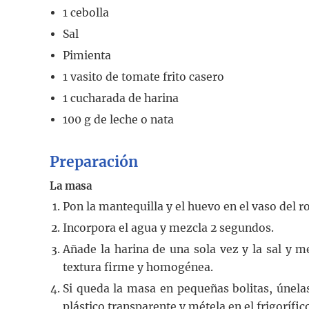
1
cebolla
Sal
Pimienta
1
vasito
de tomate frito casero
1
cucharada
de harina
100
g
de leche o nata
Preparación
La masa
Pon la mantequilla y el huevo en el vaso del 
Incorpora el agua y mezcla 2 segundos.
Añade la harina de una sola vez y la sal y 
textura firme y homogénea.
Si queda la masa en pequeñas bolitas, únela
plástico transparente y métela en el frigoríf