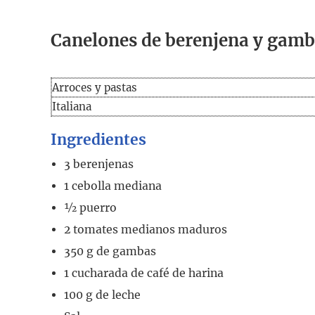
Canelones de berenjena y gam
Arroces y pastas
Italiana
Ingredientes
3
berenjenas
1
cebolla mediana
½
puerro
2
tomates medianos maduros
350
g
de gambas
1
cucharada
de café de harina
100
g
de leche