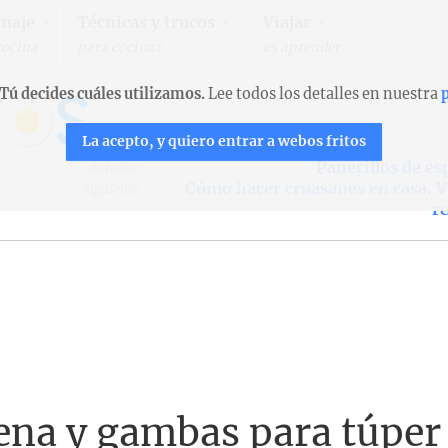
naje
Técnicas y trucos
Viajar
cocina
para cocinar
es aprender
Tú decides cuáles utilizamos.
Lee todos los detalles en nuestra
p
La acepto, y quiero entrar a webos fritos
Panecillos de es
Anterior
Cómo hacer cruasanes en casa. 
Siguiente
r
ena y gambas para túper