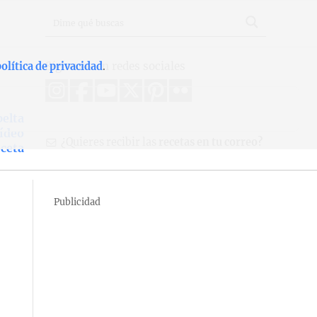
Síguenos en redes sociales
olítica de privacidad
.
pelta
Vídeo
¿Quieres recibir las
recetas en tu correo?
eceta
Publicidad