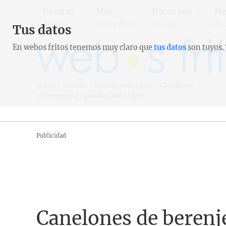
Recetas
Más
Hacer pan
Me
fáciles
webos fritos
en casa
de 
Tus datos
En webos fritos tenemos muy claro que
tus datos
son tuyos.
Inicio
>
Recetas
>
Recetas para táper
>
Canelones
de berenjena y gambas para túper
Publicidad
Canelones de berenj