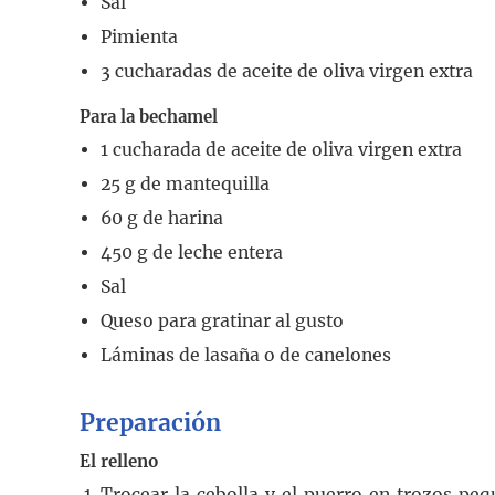
Sal
Pimienta
3
cucharadas
de aceite de oliva virgen extra
Para la bechamel
1
cucharada
de aceite de oliva virgen extra
25
g
de mantequilla
60
g
de harina
450
g
de leche entera
Sal
Queso para gratinar al gusto
Láminas de lasaña o de canelones
Preparación
El relleno
Trocear la cebolla y el puerro en trozos peq