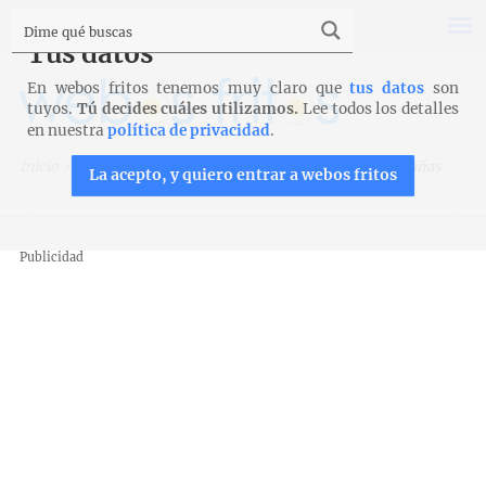
Tus datos
En webos fritos tenemos muy claro que
tus datos
son
tuyos.
Tú decides cuáles utilizamos.
Lee todos los detalles
en nuestra
política de privacidad
.
Inicio
>
Recetas
>
Cremas, sopas y guisos
>
Crema de castañas
La acepto, y quiero entrar a webos fritos
Publicidad