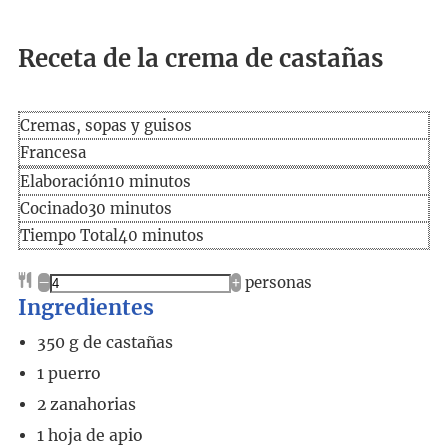
Receta de la crema de castañas
Cremas, sopas y guisos
Francesa
Elaboración
minutos
Elaboración
10
minutos
Cocinado
minutos
Cocinado
30
minutos
Tiempo
minutos
Tiempo Total
40
minutos
total
–
+
personas
Ingredientes
350
g
de castañas
1
puerro
2
zanahorias
1
hoja de apio