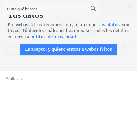
Tus datos
En webos fritos tenemos muy claro que
tus datos
son
tuyos.
Tú decides cuáles utilizamos.
Lee todos los detalles
en nuestra
política de privacidad
.
Inicio
>
Recetas
>
Postres y tartas
>
Mousse helada de frutos del
La acepto, y quiero entrar a webos fritos
bosque
Publicidad