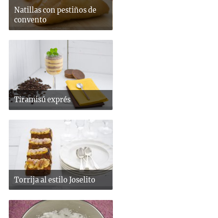
Natillas con pestiños de
convento
Tiramisú exprés
Torrija al estilo Joselito