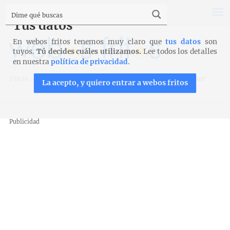
Tus datos
En webos fritos tenemos muy claro que
tus datos
son
tuyos.
Tú decides cuáles utilizamos.
Lee todos los detalles
en nuestra
política de privacidad
.
Inicio
>
Recetas
>
Entrantes y aperitivos
>
Aperitivo gourmet
La acepto, y quiero entrar a webos fritos
Publicidad