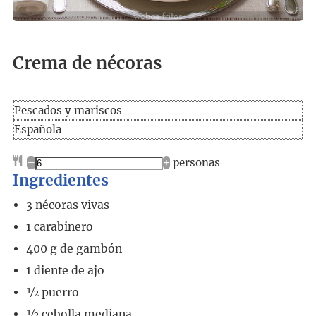
Crema de nécoras
Pescados y mariscos
Española
–
+
personas
Ingredientes
3
nécoras vivas
1
carabinero
400
g
de gambón
1
diente de ajo
½
puerro
½
cebolla mediana