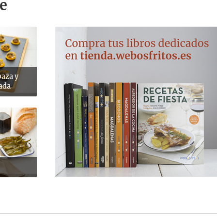
e
baza y
ada