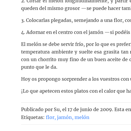
2. Cortar el melón longitudinalmente, y partir 
queden del mismo grosor —se puede hacer ta
3. Colocarlas plegadas, semejando a una flor, co
4. Adornar en el centro con el jamón —si podéis
El melón se debe servir frío, por lo que es pref
temperatura ambiente y suelte esa grasita tan 
con un chorrito muy fino de un buen aceite de o
punto que le da.
Hoy os propongo sorprender a los vuestros con u
¡Lo que apetecen estos platos con el calor que h
Publicado por
Su
, el
17 de junio de 2009. Esta e
Etiquetas:
flor
,
jamón
,
melón