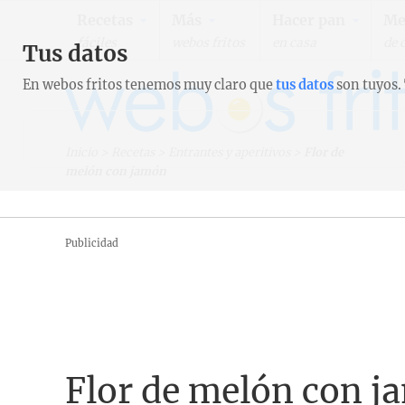
Recetas
Más
Hacer pan
Me
fáciles
webos fritos
en casa
de 
Tus datos
En webos fritos tenemos muy claro que
tus datos
son tuyos.
Inicio
>
Recetas
>
Entrantes y aperitivos
>
Flor de
melón con jamón
Publicidad
Flor de melón con 