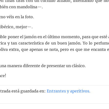
en finas tiras con un cuchillo afilado, intentando que no
mbién con mandolina—.
mo véis en la foto.
 ibérico, mejor—.
erible poner el jamón en el último momento, para que esté 
rica y tan característica de un buen jamón. Yo lo perfum
liva extra, que apenas se nota, pero es que me encanta e
na manera diferente de presentar un clásico.
ace!
ntrada está guardada en:
Entrantes y aperitivos
.