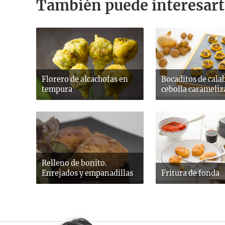
También puede interesart
Florero de alcachofas en
Bocaditos de cala
tempura
cebolla carameliz
Relleno de bonito.
Enrejados y empanadillas
Fritura de fonda