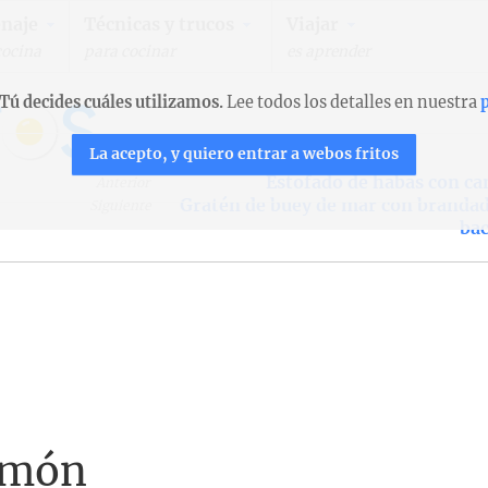
naje
Técnicas y trucos
Viajar
cocina
para cocinar
es aprender
Tú decides cuáles utilizamos.
Lee todos los detalles en nuestra
p
La acepto, y quiero entrar a webos fritos
Estofado de habas con ca
Anterior
Gratén de buey de mar con brandad
Siguiente
bac
jamón