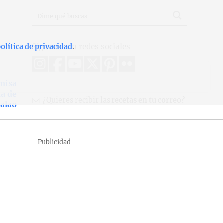
Síguenos en redes sociales
olítica de privacidad
.
misa
a de
¿Quieres recibir las
recetas en tu correo?
alao
Publicidad