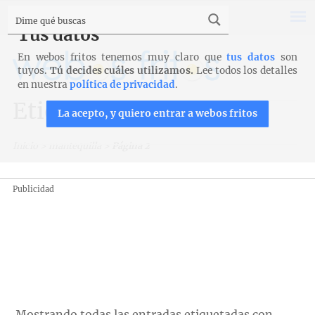
Tus datos
En webos fritos tenemos muy claro que
tus datos
son
tuyos.
Tú decides cuáles utilizamos.
Lee todos los detalles
en nuestra
política de privacidad
.
Etiqueta: mantequilla
La acepto, y quiero entrar a webos fritos
Inicio
>
mantequilla
>
Página 2
Publicidad
Mostrando todas las entradas etiquetadas con