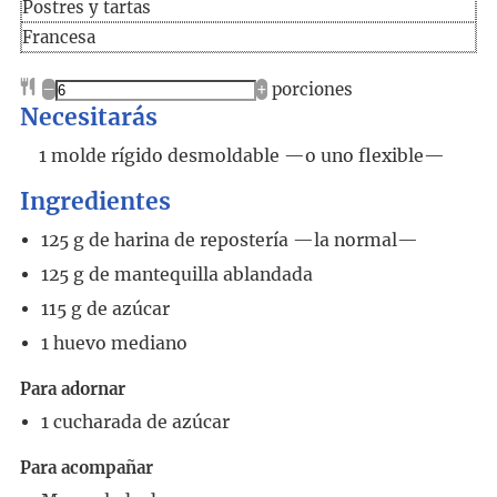
Postres y tartas
Francesa
–
+
porciones
Necesitarás
1 molde rígido desmoldable —o uno flexible—
Ingredientes
125
g
de harina de repostería
—la normal—
125
g
de mantequilla ablandada
115
g
de azúcar
1
huevo mediano
Para adornar
1
cucharada
de azúcar
Para acompañar