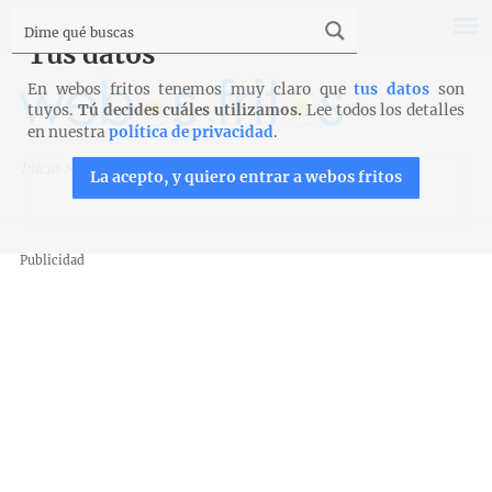
Tus datos
En webos fritos tenemos muy claro que
tus datos
son
tuyos.
Tú decides cuáles utilizamos.
Lee todos los detalles
en nuestra
política de privacidad
.
Inicio
>
Recetas
>
Postres y tartas
>
Tarta crujiente
La acepto, y quiero entrar a webos fritos
Publicidad