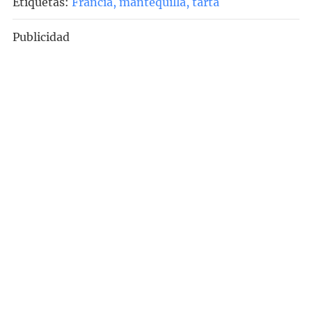
Etiquetas:
Francia
,
mantequilla
,
tarta
Publicidad