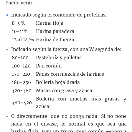
Puede venir:
Indicado según el contenido de proteínas:
8-9%
Harina floja
10-11%
Harina panadera
12 al 14 %
Harina de fuerza
Indicado según la fuerza, con una W seguida de:
80-100
Pastelería y galletas
100-140
Pan común
170-210
Panes con mezclas de harinas
180-250
Bollería hojaldrada
320-380
Masas con grasa y azúcar
Bollería con muchas más grasas y
380-420
azúcar
O directamente, que no ponga nada: Si no pone
nada en el envase, lo normal es que sea una
harina floja. Hay un truco muy común —pero a