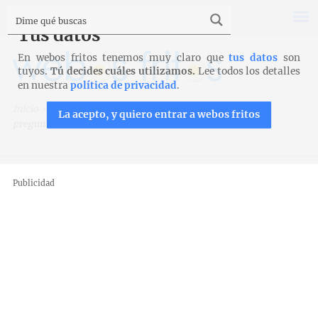
Tus datos
En webos fritos tenemos muy claro que
tus datos
son
tuyos.
Tú decides cuáles utilizamos.
Lee todos los detalles
en nuestra
política de privacidad
.
Inicio
>
Trucos, técnicas y productos
>
Productos
>
Trece
La acepto, y quiero entrar a webos fritos
preguntas sobre la harina
Publicidad