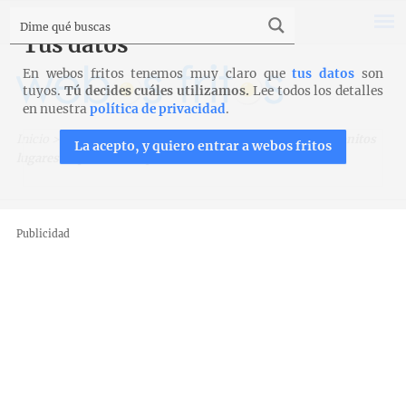
Tus datos
En webos fritos tenemos muy claro que
tus datos
son
tuyos.
Tú decides cuáles utilizamos.
Lee todos los detalles
en nuestra
política de privacidad
.
Inicio
>
Viajar es aprender
>
Rutas por España
>
Quince bonitos
La acepto, y quiero entrar a webos fritos
lugares de picnic de España
Publicidad