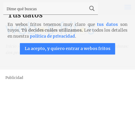
Tus datos
En webos fritos tenemos muy claro que
tus datos
son
tuyos.
Tú decides cuáles utilizamos.
Lee todos los detalles
en nuestra
política de privacidad
.
Inicio
>
Recetas
>
Verduras y legumbres
>
Menestra de verduras:
La acepto, y quiero entrar a webos fritos
dos propuestas
Publicidad