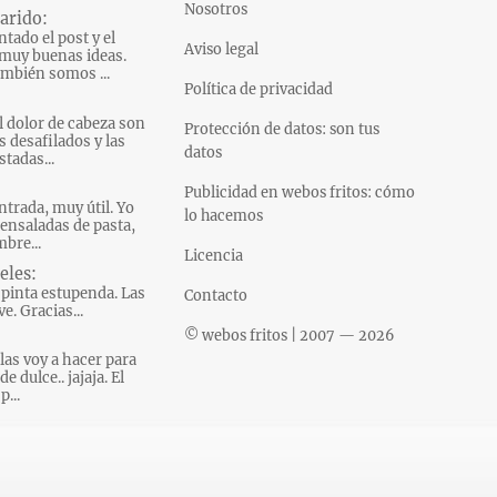
Nosotros
arido:
tado el post y el
Aviso legal
muy buenas ideas.
mbién somos ...
Política de privacidad
l dolor de cabeza son
Protección de datos: son tus
s desafilados y las
datos
tadas...
Publicidad en webos fritos: cómo
ntrada, muy útil. Yo
lo hacemos
ensaladas de pasta,
bre...
Licencia
eles:
pinta estupenda. Las
Contacto
e. Gracias...
© webos fritos | 2007 — 2026
las voy a hacer para
e dulce.. jajaja. El
p...