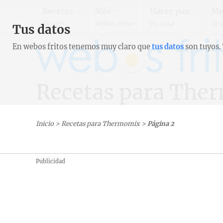
Recetas
Más
Hacer pan
Me
fáciles
webos fritos
en casa
de 
Tus datos
En webos fritos tenemos muy claro que
tus datos
son tuyos.
Recetas para The
Inicio
>
Recetas para Thermomix
>
Página 2
Publicidad