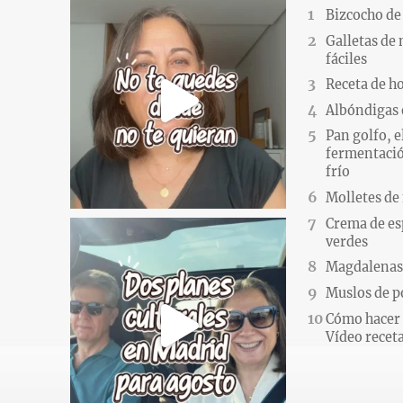
Bizcocho de
Galletas de
fáciles
Receta de h
Albóndigas 
Pan golfo, e
fermentació
frío
Molletes de
Crema de es
verdes
Magdalenas.
Muslos de po
Cómo hacer 
Vídeo recet