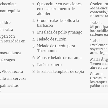
 chocolate
Qué cocinar en vacaciones
Srademim
Me ha encan
en un apartamento de
 mantequilla
contenido, 
alquiler
Nosotros ta
Croque cake de pollo a la
Isabel:
ojaldre
barbacoa
Mi principa
en salsa
los cuchillo
Ensalada de pollo y mango
sartenes gas
l pan con
Helado de turrón
Isabel:
n retardada en
Excelente e
Helado de turrón para
soy muy de 
Thermomix
 masa blanca
arroz, legum
Mousse helado de naranja
Maria Áng
párragos
Tienen una 
Paté marinero
ahre en brev
 Vídeo receta
Ensalada templada de sepia
Susana:
Gracias Su, 
llo a la cerveza
los ataques d
palmeritas.
pañito es es
a