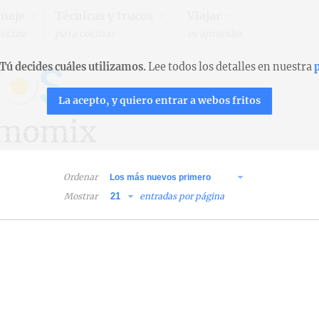
naje
Técnicas y trucos
Viajar
cocina
para cocinar
es aprender
Tú decides cuáles utilizamos.
Lee todos los detalles en nuestra
p
La acepto, y quiero entrar a webos fritos
rmomix
Ordenar
Mostrar
entradas por página