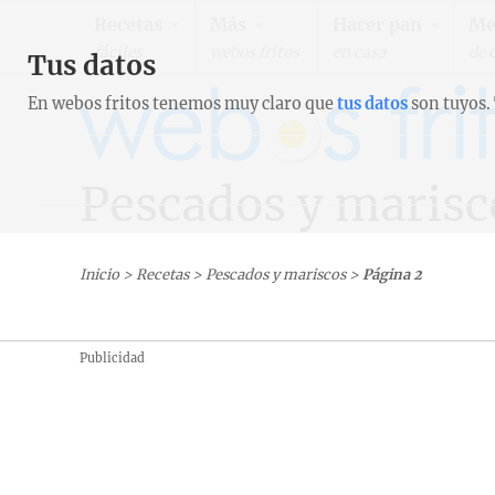
Recetas
Más
Hacer pan
Me
fáciles
webos fritos
en casa
de 
Tus datos
En webos fritos tenemos muy claro que
tus datos
son tuyos.
Pescados y marisc
Inicio
>
Recetas
>
Pescados y mariscos
>
Página 2
Publicidad