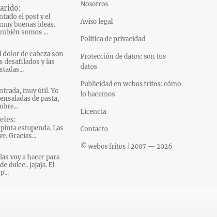
Nosotros
arido:
tado el post y el
Aviso legal
muy buenas ideas.
mbién somos ...
Política de privacidad
l dolor de cabeza son
Protección de datos: son tus
s desafilados y las
datos
tadas...
Publicidad en webos fritos: cómo
ntrada, muy útil. Yo
lo hacemos
ensaladas de pasta,
bre...
Licencia
eles:
pinta estupenda. Las
Contacto
e. Gracias...
© webos fritos | 2007 — 2026
las voy a hacer para
e dulce.. jajaja. El
p...