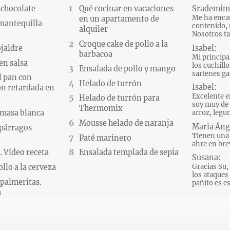
 chocolate
Qué cocinar en vacaciones
Srademim
Me ha encan
en un apartamento de
 mantequilla
contenido, 
alquiler
Nosotros ta
Croque cake de pollo a la
Isabel:
ojaldre
barbacoa
Mi principa
en salsa
los cuchillo
Ensalada de pollo y mango
sartenes gas
l pan con
Helado de turrón
Isabel:
n retardada en
Excelente e
Helado de turrón para
soy muy de 
Thermomix
 masa blanca
arroz, legum
Mousse helado de naranja
Maria Áng
párragos
Tienen una 
Paté marinero
ahre en brev
 Vídeo receta
Ensalada templada de sepia
Susana:
Gracias Su, 
llo a la cerveza
los ataques d
palmeritas.
pañito es es
a