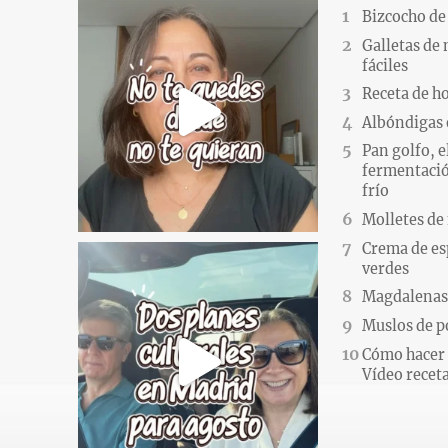
Bizcocho de
Galletas de
fáciles
Receta de h
Albóndigas 
Pan golfo, e
fermentació
frío
Molletes de
Crema de es
verdes
Magdalenas.
Muslos de po
Cómo hacer 
Vídeo recet