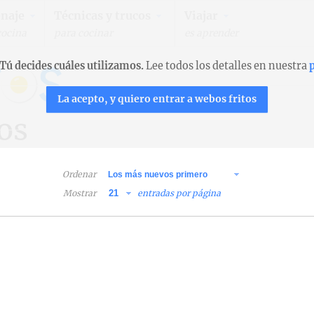
naje
Técnicas y trucos
Viajar
cocina
para cocinar
es aprender
Tú decides cuáles utilizamos.
Lee todos los detalles en nuestra
p
La acepto, y quiero entrar a webos fritos
os
Ordenar
Mostrar
entradas por página